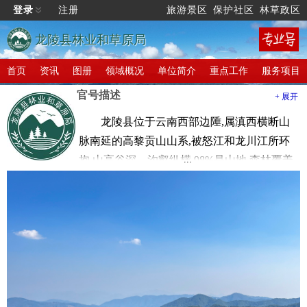
登录
注册
旅游景区
保护社区
林草政区
龙陵县林业和草原局
首页
资讯
图册
领域概况
单位简介
重点工作
服务项目
官号描述
+ 展开
龙陵县位于云南西部边陲,属滇西横断山
脉南延的高黎贡山山系,被怒江和龙川江所环
抱,山高谷深、沟壑纵横,98%是山地,森林覆盖
率达73.62%,年均气温16.4摄氏度,年均降雨量
1699.2毫米,有“滇西雨屏”之称。龙陵生态环
境良好,自然资源富集,是中国紫皮石斛之乡。