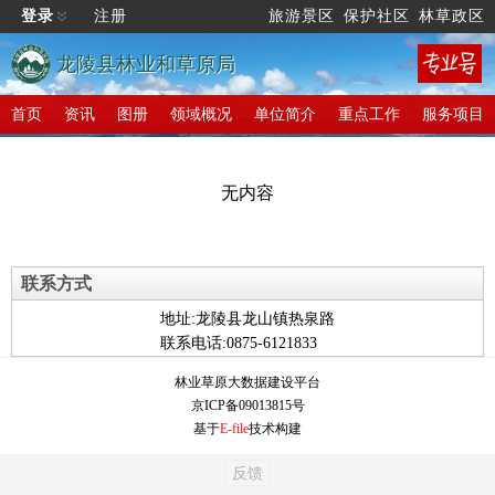
登录
注册
旅游景区
保护社区
林草政区
龙陵县林业和草原局
首页
资讯
图册
领域概况
单位简介
重点工作
服务项目
无内容
联系方式
地址:龙陵县龙山镇热泉路
联系电话:0875-6121833
林业草原大数据建设平台
京ICP备09013815号
基于
E-file
技术构建
反馈